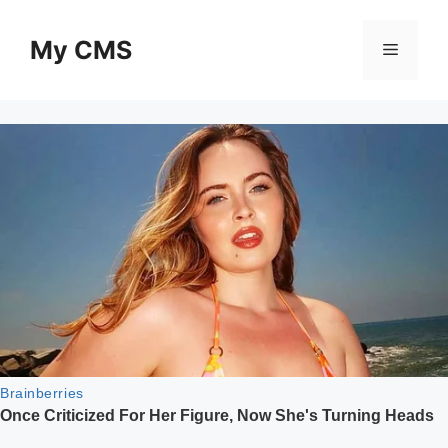
Skip
to
My CMS
Menu
content