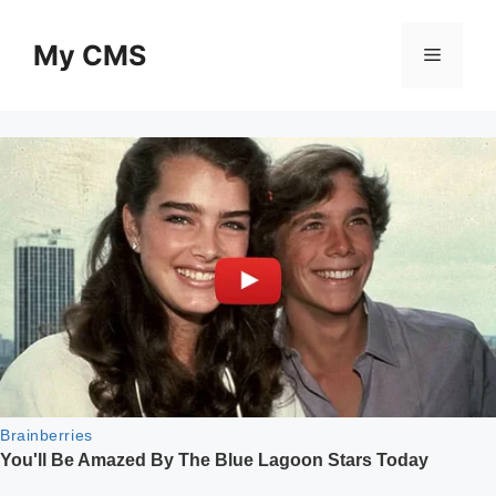
Skip
to
My CMS
Menu
content