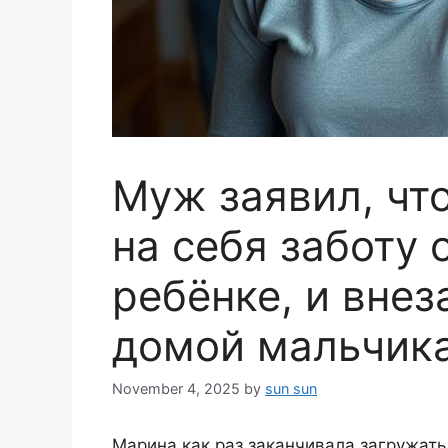
Муж заявил, чт
на себя заботу
ребёнке, и внез
домой мальчика
November 4, 2025
by
sun sun
Марина как раз заканчивала загружать