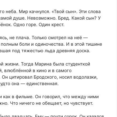
о неба. Мир качнулся. «Твой сын». Эти слова
 самой душе. Невозможно. Бред. Какой сын? У
ёнок. Одно горе. Один крест.
ясь, не плача. Только смотрел на неё —
 полным боли и одиночества. И в этой тишине
увшая под тяжестью льда древняя доска.
ой жизни. Тогда Марина была студенткой
й, влюблённой в кино и в самого
 Он цитировал Бродского, носил водолазки,
 будто она — единственная.
и как в фильме. Он говорил, что между ними
жно. Что ничего не обещает, но чувствует.
было двадцать. Ему — почти сорок. Он казался