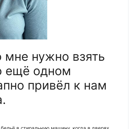
о мне нужно взять
 о ещё одном
апно привёл к нам
.
 бельё в стиральную машину, когда в дверях