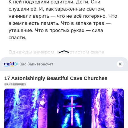
К ней подходили родители. Дети. Они
слушали её. И, как заражённые светом,
начинали верить — что не всё потеряно. Что
в земле есть память. Что в запахе трав —
утешение. Что в простых руках — сила
спасти.
Однажды вечером, в золотистом свете
заката, они с Лео и Агнес посадили новый
цветок. Земля была тёплой, податливой. Они
аккуратно опустили корни, полили водой с
плавающими лепестками.
Рядом воткнули табличку:
«Радость земли»
— Что это значит? — спросил Джонатан,