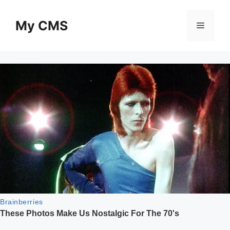
Skip
to
My CMS
Menu
content