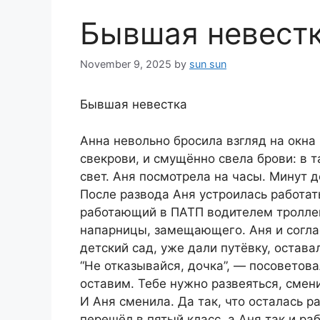
Бывшая невест
November 9, 2025
by
sun sun
Бывшая невестка
Анна невольно бросила взгляд на окна
свекрови, и смущённо свела брови: в 
свет. Аня посмотрела на часы. Минут 
После развода Аня устроилась работат
работающий в ПАТП водителем троллейб
напарницы, замещающего. Аня и согла
детский сад, уже дали путёвку, остава
“Не отказывайся, дочка”, — посоветова
оставим. Тебе нужно развеяться, смени
И Аня сменила. Да так, что осталась р
перешёл в пятый класс, а Аня так и ра