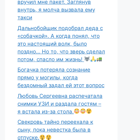
вручил мне пакет. Заглянув
внутрь, я молча вызвала ему
такси
Дальнобойщик подобрал деда с
«собачкой». А когда понял, что
это настоящий волк, было
поздно… Но то, что зверь сделал
потом, спасло им жизнь!
Богачка потеряла сознание
прямо у могилы, когда
бездомный задал ей этот вопрос
Любовь Сергеевна распечатала
снимки УЗИ и раздала гостям –
я встала из-за стола.
Свекровь тайно переехала к
сыну, пока невестка была в
отпуске.