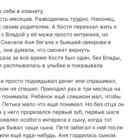
 себе в комнату.
сть месяцев. Разводились трудно. Наконец,
 своим родителям. А Костя переехал жить к
 с Владой у её мужа просто интрижка, но
. Сначала Аня бегала к бывшей свекрови в
 она думала, что сможет вернуть
раза за всё время Костя был один, без Влады,
я расплывалась в улыбке и показывала
а и просто подкидывал денег или спрашивал,
нком не спешил. Приходил раз в три месяца на
ня понимала. Ребёнок ещё слишком мал, чтобы
р. Петька мало что ещё понимал. Но без отца он
а у него прорезался первый зуб, первые шаги
являл особого интереса к сыну, когда тот
к бывал чаще сына. Петя забегал к ней после
 или ещё куда-нибудь. Аня гордилась сыном.