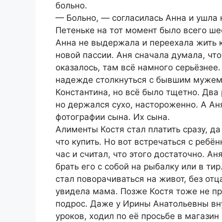
больно.
— Больно, — согласилась Анна и ушла к
Петеньке на тот момент было всего ше
Анна не выдержала и переехала жить к
новой пассии. Аня сначала думала, что
оказалось, там всё намного серьёзнее
надежде столкнуться с бывшим мужем,
Константина, но всё было тщетно. Два 
но держался сухо, настороженно. А Ан
фотографии сына. Их сына.
Алименты Костя стал платить сразу, д
что купить. Но вот встречаться с ребё
час и считал, что этого достаточно. А
брать его с собой на рыбалку или в ти
стал поворачиваться на живот, без отц
увидела мама. Позже Костя тоже не про
подрос. Даже у Ирины Анатольевны вну
уроков, ходил по её просьбе в магазин