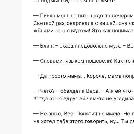
на подмышки, — немного жмёт!
— Пивко меньше пить надо по вечерам! –
Светкой разговаривала с вашей, она ск
жёнами, она с мужем! Это как понимать
— Блин! – сказал недовольно муж. – Ве
— Словами, языком пошевели! Как-то т
— Да просто мама… Короче, мама попро
— Чего? – обалдела Вера. – А я ей что
Когда это я вдруг ей чем-то не угодил
— Не знаю, Вер! Понятия не имею! Но по
не хотел тебе этого говорить, ну… Ты