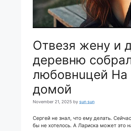
Oтвезя жeнy и 
дepeвню coбрал
любовнuцeй Ha
дoмой
November 21, 2025
by
sun sun
Сергей не знал, что ему делать. Сейча
бы не хотелось. А Лариска может это н