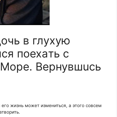
дoчь в глyxyю
ся пoexaть с
 Mope. Bepнувшucь
с его жизнь может измениться, а этого совсем
атворить.