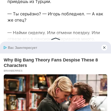
приедешь из Турции.
— Ты серьёзно? — Игорь побледнел. — А как
же отец?
— Найми сиделку. Или отмени поездку. Или
отвези его в пансионат. Вариантов много.
— Сиделка стоит денег!
— Турция тоже стоит денег, — парировала
Вера. — Но на отдых ты деньги нашёл.
Игорь молчал, сжимая кулаки. Потом резко
развернулся и вышел, хлопнув дверью.
Вечером позвонила свекровь Игоря —
сестра Татьяна из Америки. Игорь, видимо,