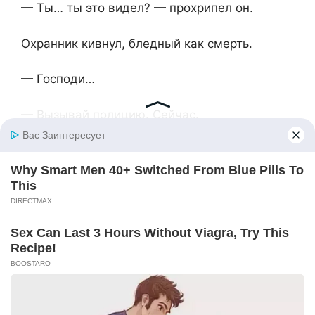
— Ты… ты это видел? — прохрипел он.
Охранник кивнул, бледный как смерть.
— Господи…
— Вызывай полицию. Сейчас.
Через несколько часов начальство было в
шоке. Следователи, увидев запись,
немедленно начали расследование. К утру
они нашли документы: Светлана оформила
девочку как «подкидыша», передала в
детдом, получила деньги от заведующей.
А потом нашли её — девочку с кладбища.
Её звали Лиза. Она была воспитанницей того