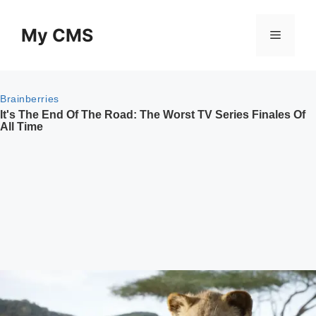
Skip
to
My CMS
Menu
content