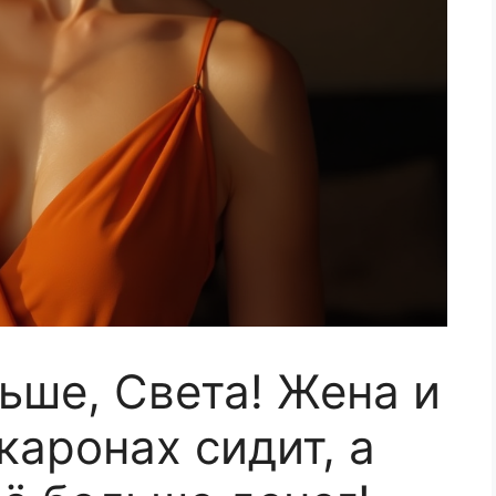
ьше, Света! Жена и
каронах сидит, а