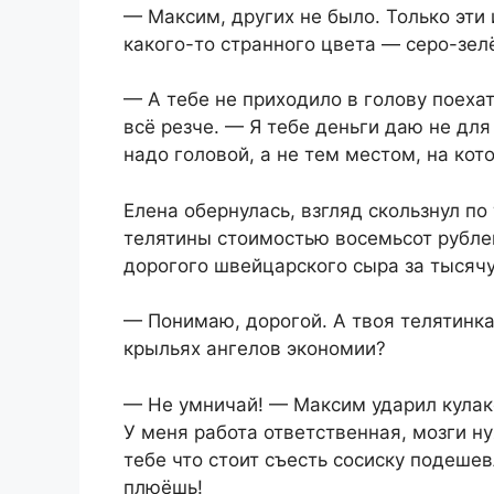
— Максим, других не было. Только эти 
какого-то странного цвета — серо-зелё
— А тебе не приходило в голову поеха
всё резче. — Я тебе деньги даю не для
надо головой, а не тем местом, на кот
Елена обернулась, взгляд скользнул по
телятины стоимостью восемьсот рубле
дорогого швейцарского сыра за тысячу
— Понимаю, дорогой. А твоя телятинка
крыльях ангелов экономии?
— Не умничай! — Максим ударил кулако
У меня работа ответственная, мозги н
тебе что стоит съесть сосиску подешев
плюёшь!