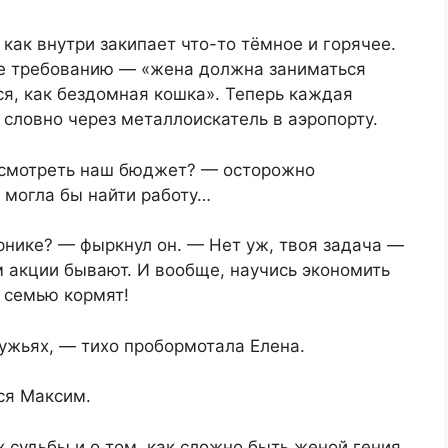
 как внутри закипает что-то тёмное и горячее.
 же требованию — «жена должна заниматься
я, как бездомная кошка». Теперь каждая
 словно через металлоискатель в аэропорту.
есмотреть наш бюджет? — осторожно
 могла бы найти работу…
рнике? — фыркнул он. — Нет уж, твоя задача —
м акции бывают. И вообще, научись экономить
 семью кормят!
ужьях, — тихо пробормотала Елена.
ся Максим.
судьбы и о том, как сложно быть женой гения