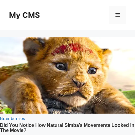
Skip
to
My CMS
Menu
content