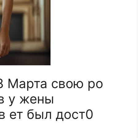
8 Марта свою ро
в у жены
в ет был дост0