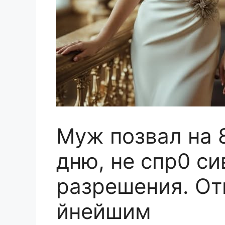
Муж позвал на 
дню, не спр0 си
разрешения. От
йнейшим