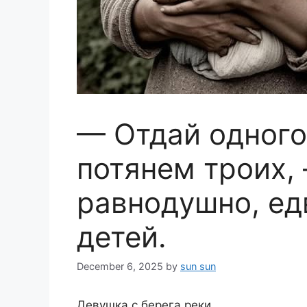
— Отдай одного
потянем троих,
равнодушно, ед
детей.
December 6, 2025
by
sun sun
Девушка с берега реки