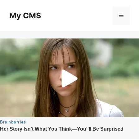
Skip
to
My CMS
Menu
content