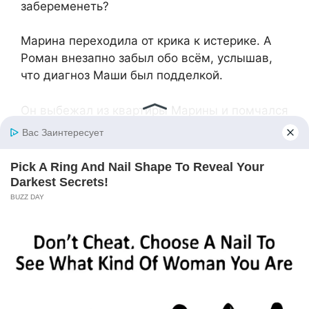
забеременеть?
Марина переходила от крика к истерике. А
Роман внезапно забыл обо всём, услышав,
что диагноз Маши был подделкой.
Он выбежал из квартиры Марины и помчался
домой, купив по дороге букет её любимых
чайных роз.
Забежав в дом, он застыл на пороге. Маша
встречала его в красивом платье, с
аккуратно уложенными волосами и даже
подкрашенными ресницами. Из кухни
доносились аппетитные запахи.
— Прости меня, Ромка, — она бросилась ему
на шею. — Я всю ночь думала и поняла, как