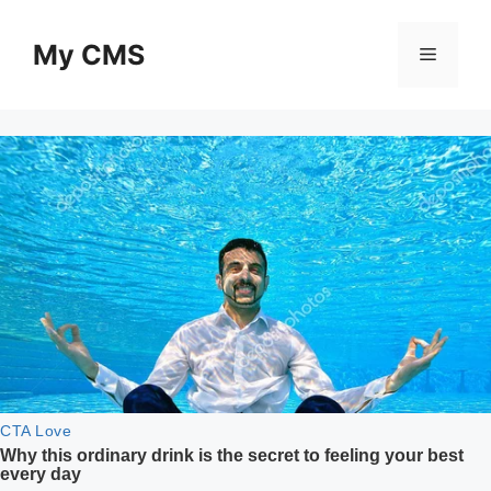
Skip
to
My CMS
Menu
content