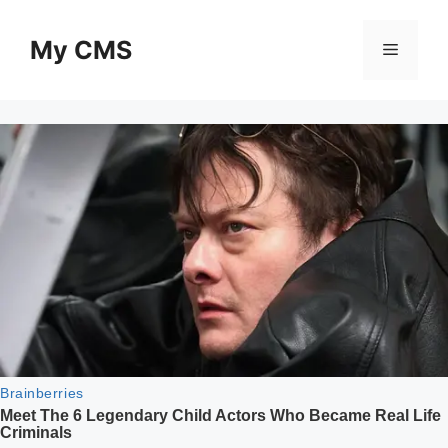
Skip
to
My CMS
Menu
content