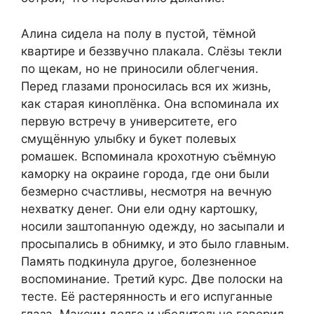
Алина сидела на полу в пустой, тёмной
квартире и беззвучно плакала. Слёзы текли
по щекам, но не приносили облегчения.
Перед глазами проносилась вся их жизнь,
как старая киноплёнка. Она вспоминала их
первую встречу в университете, его
смущённую улыбку и букет полевых
ромашек. Вспоминала крохотную съёмную
каморку на окраине города, где они были
безмерно счастливы, несмотря на вечную
нехватку денег. Они ели одну картошку,
носили заштопанную одежду, но засыпали и
просыпались в обнимку, и это было главным.
Память подкинула другое, болезненное
воспоминание. Третий курс. Две полоски на
тесте. Её растерянность и его испуганные
глаза. Максим долго и убедительно говорил,