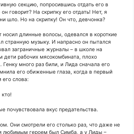
тивную секцию, попросившись отдать его в
он говорит? На скрипку его отдать! Нет, я
ни шло. Но на скрипку! Он что, девчонка?
т носил длинные волосы, одевался в короткие
л странную музыку. И напрасно он пытался
зывал заграничные журналы – в школе на
ом дети рабочих мясокомбината, плохо
 Генку много раз били, и Лида сначала его
мнила его обиженные глаза, когда в первый
 его слова:
 кто!
вые почувствовала вкус предательства.
м. Они смотрели его столько раз, что даже не
ки любимым героем был Симба, а у Лиды –