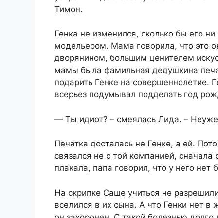
Тимон.
Генка не изменился, сколько бы его ни
модельером. Мама говорила, что это о
дворянином, большим ценителем искусст
мамы была фамильная дедушкина печат
подарить Генке на совершеннолетие. Г
всерьез подумывал подделать год рож
— Ты идиот? – смеялась Лида. – Неуже
Печатка досталась не Генке, а ей. Пот
связался не с той компанией, сначала 
плакала, папа говорил, что у него нет
На скрипке Саше учиться не разрешили.
вселился в их сына. А что Генки нет в 
он захоронен. С такой болезнью долго 