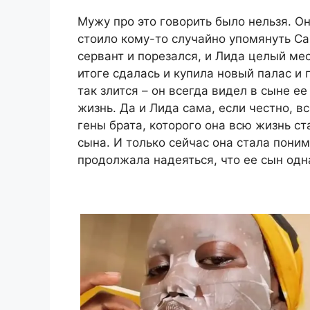
Мужу про это говорить было нельзя. О
стоило кому-то случайно упомянуть С
сервант и порезался, и Лида целый мес
итоге сдалась и купила новый палас и
так злится – он всегда видел в сыне е
жизнь. Да и Лида сама, если честно, в
гены брата, которого она всю жизнь ст
сына. И только сейчас она стала поним
продолжала надеяться, что ее сын од