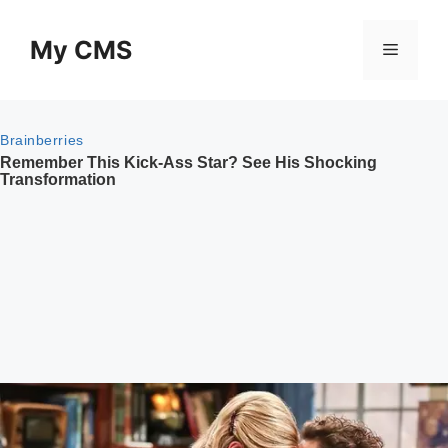
Skip
to
My CMS
Menu
content