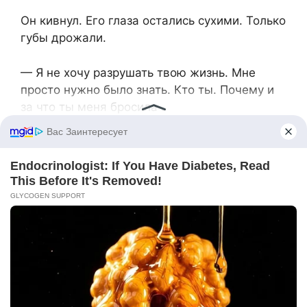
Он кивнул. Его глаза остались сухими. Только
губы дрожали.
— Я не хочу разрушать твою жизнь. Мне
просто нужно было знать. Кто ты. Почему и
за что ты меня бросила .
Она взяла его за руку.
— Егор… Прости.
Он выдернул руку.
— У меня есть мать. Та, что не бросила. Я
просто хотел убедиться.
И встал.