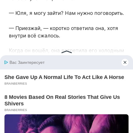
— Юля, я могу зайти? Нам нужно поговорить.
— Приезжай, — коротко ответила она, хотя
внутри всё сжалось.
Когда он вошёл, она встретила его холодным
взглядом. Артём протянул ей цветы, но она
отвернулась.
— Ты права, — начал он, опускаясь на край
дивана. — Я должен был сразу довериться
тебе. Но эти истории… они меня запугали. Я
боялся оказаться таким же, как Игнат.
— И что? — её голос звучал тихо, но каждый
звук был пропитан болью. — Разве можно
сравнить меня с чужими людьми, которых ты