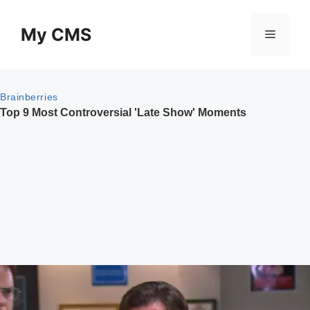
Skip
to
My CMS
Menu
content