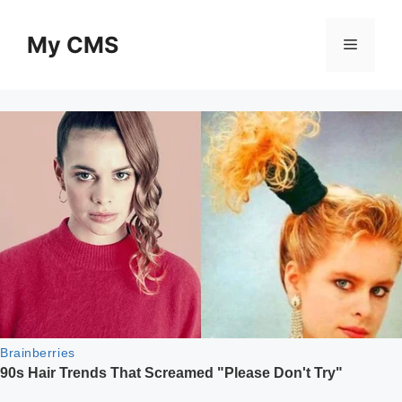
Skip
to
My CMS
Menu
content