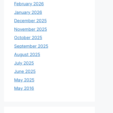
February 2026
January 2026
December 2025
November 2025
October 2025
September 2025
August 2025
July 2025
June 2025
May 2025
May 2016