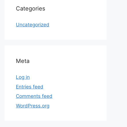
Categories
Uncategorized
Meta
Log in
Entries feed
Comments feed
WordPress.org