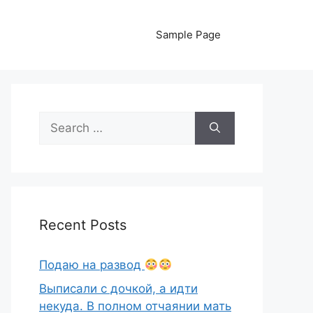
Sample Page
Search
for:
Recent Posts
Подаю на развод
Выписали с дочкой, а идти
некуда. В полном отчаянии мать