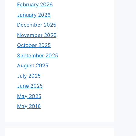
February 2026
January 2026
December 2025
November 2025
October 2025
September 2025
August 2025
July 2025
June 2025
May 2025
May 2016