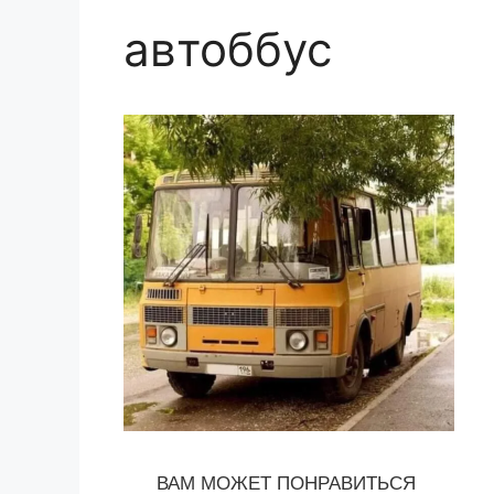
автоббус