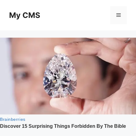
Skip
to
My CMS
Menu
content