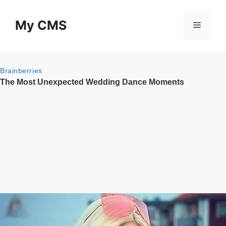
Skip
to
My CMS
Menu
content