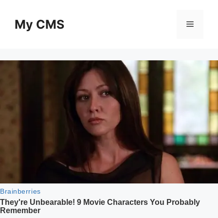
Skip
to
My CMS
Menu
content