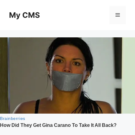
Skip
to
My CMS
Menu
content