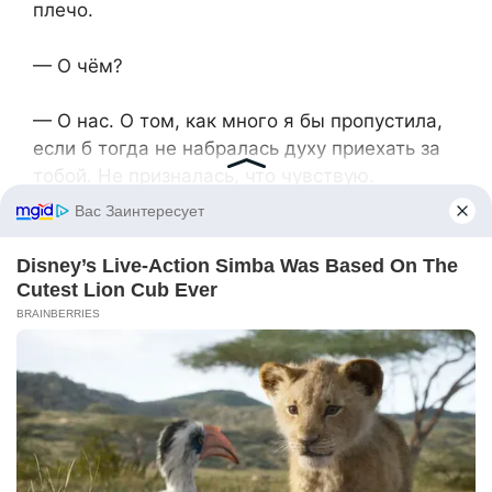
плечо.
— О чём?
— О нас. О том, как много я бы пропустила,
если б тогда не набралась духу приехать за
тобой. Не призналась, что чувствую.
Он поцеловал её в висок:
— Я бы всё равно тебя нашёл. Нарисовал бы
ещё сотню портретов и прислал каждый.
Она тихо засмеялась:
— И я бы не устояла?
— Никто не устоит перед настоящим
чувством, — серьёзно сказал он. — Даже
самая неприступная деловая женщина.